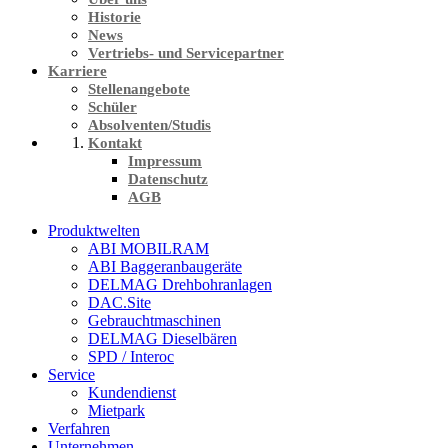
Historie
News
Vertriebs- und Servicepartner
Karriere
Stellenangebote
Schüler
Absolventen/Studis
Kontakt
Impressum
Datenschutz
AGB
Produktwelten
ABI MOBILRAM
ABI Baggeranbaugeräte
DELMAG Drehbohranlagen
DAC.Site
Gebrauchtmaschinen
DELMAG Dieselbären
SPD / Interoc
Service
Kundendienst
Mietpark
Verfahren
Unternehmen