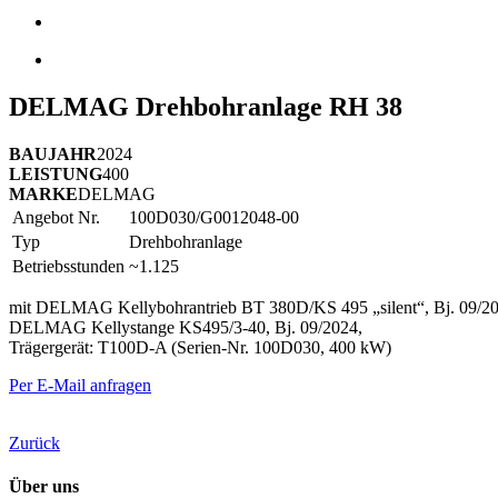
DELMAG Drehbohranlage RH 38
BAUJAHR
2024
LEISTUNG
400
MARKE
DELMAG
Angebot Nr.
100D030/G0012048-00
Typ
Drehbohranlage
Betriebsstunden
~1.125
mit DELMAG Kellybohrantrieb BT 380D/KS 495 „silent“, Bj. 09/20
DELMAG Kellystange KS495/3-40, Bj. 09/2024,
Trägergerät: T100D-A (Serien-Nr. 100D030, 400 kW)
Per E-Mail anfragen
Zurück
Über uns