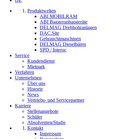
DE
Produktwelten
ABI MOBILRAM
ABI Baggeranbaugeräte
DELMAG Drehbohranlagen
DAC.Site
Gebrauchtmaschinen
DELMAG Dieselbären
SPD / Interoc
Service
Kundendienst
Mietpark
Verfahren
Unternehmen
Über uns
Historie
News
Vertriebs- und Servicepartner
Karriere
Stellenangebote
Schüler
Absolventen/Studis
Kontakt
Impressum