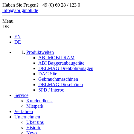
Haben Sie Fragen?
+49 (0) 60 28 / 123 0
info@abi-gmbh.de
Menu
DE
EN
DE
Produktwelten
ABI MOBILRAM
ABI Baggeranbaugeräte
DELMAG Drehbohranlagen
DAC.Site
Gebrauchtmaschinen
DELMAG Dieselbären
SPD / Interoc
Service
Kundendienst
Mietpark
Verfahren
Unternehmen
Über uns
Historie
News